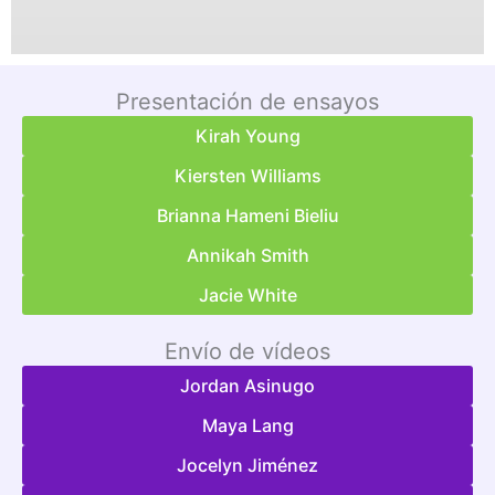
Presentación de ensayos
Kirah Young
Kiersten Williams
Brianna Hameni Bieliu
Annikah Smith
Jacie White
Envío de vídeos
Jordan Asinugo
Maya Lang
Jocelyn Jiménez